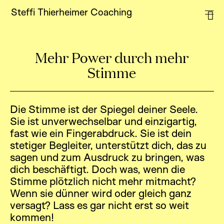
Steffi Thierheimer Coaching
Home
Stimmtraining
Coaching
Mehr Power durch mehr
Stimme
Workshops
Über Mich
Die Stimme ist der Spiegel deiner Seele.
Standorte
Sie ist unverwechselbar und einzigartig,
FAQ
fast wie ein Fingerabdruck. Sie ist dein
stetiger Begleiter, unterstützt dich, das zu
Partner & Friends
sagen und zum Ausdruck zu bringen, was
Kundenstimmen
dich beschäftigt. Doch was, wenn die
Stimme plötzlich nicht mehr mitmacht?
Kontakt
Wenn sie dünner wird oder gleich ganz
versagt? Lass es gar nicht erst so weit
Impressum
kommen!