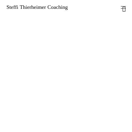
Steffi Thierheimer Coaching
Home
Stimmtraining
Coaching
Workshops
Über Mich
Standorte
FAQ
Partner & Friends
Kundenstimmen
Kontakt
Impressum